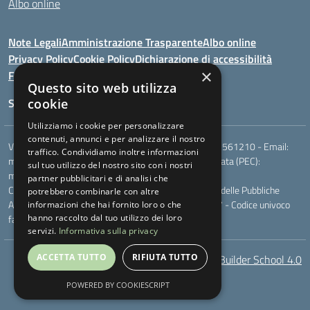
Albo online
Note Legali
Amministrazione Trasparente
Albo online
Privacy Policy
Cookie Policy
Dichiarazione di accessibilità
×
Feedback
Questo sito web utilizza
Seguici su:
cookie
Utilizziamo i cookie per personalizzare
contenuti, annunci e per analizzare il nostro
Via Berardi,9 - 75018 Stigliano (MT) - Telefono:
0835561210
- Email:
traffico. Condividiamo inoltre informazioni
mtic81100r@istruzione.it
- Posta elettronica certificata (PEC):
sul tuo utilizzo del nostro sito con i nostri
mtic81100r@pec.istruzione.it
partner pubblicitari e di analisi che
Codice meccanografico: MTIC81100R - Codice Indice delle Pubbliche
potrebbero combinarle con altre
Amministrazioni (IPA): - Codice fiscale 83000230777 - Codice univoco
informazioni che hai fornito loro o che
fatturazione elettronica (CUF): UFXQO3
hanno raccolto dal tuo utilizzo dei loro
servizi.
Informativa sulla privacy
ACCETTA TUTTO
RIFIUTA TUTTO
AcceBuilder School 4.0
POWERED BY COOKIESCRIPT