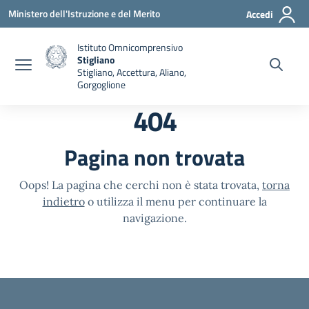
Vai ai contenuti
Vai al menu di navigazione
Vai al footer
Ministero dell'Istruzione e del Merito
Accedi
Istituto Omnicomprensivo
Stigliano
Stigliano, Accettura, Aliano,
Gorgoglione
404
Pagina non trovata
Oops! La pagina che cerchi non è stata trovata,
torna
indietro
o utilizza il menu per continuare la
navigazione.