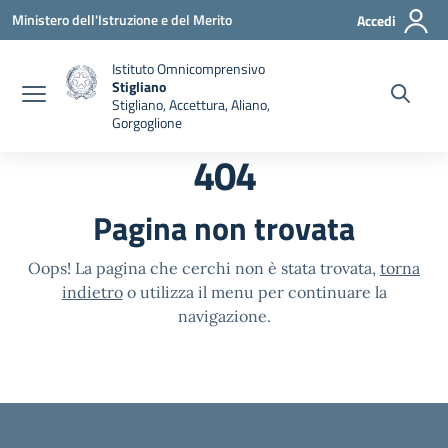
Vai ai contenuti
Vai al menu di navigazione
Vai al footer
Ministero dell'Istruzione e del Merito
Accedi
Istituto Omnicomprensivo
Stigliano
Stigliano, Accettura, Aliano,
Gorgoglione
404
Pagina non trovata
Oops! La pagina che cerchi non è stata trovata,
torna
indietro
o utilizza il menu per continuare la
navigazione.