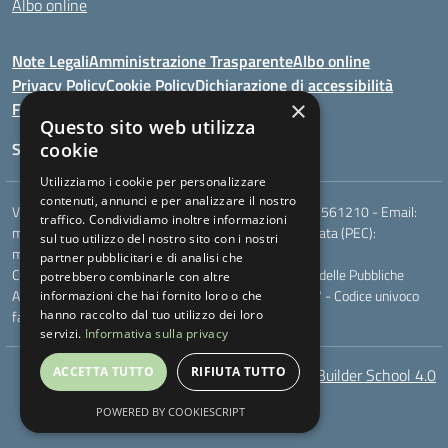
Albo online
Note Legali
Amministrazione Trasparente
Albo online
Privacy Policy
Cookie Policy
Dichiarazione di accessibilità
×
Feedback
Questo sito web utilizza
Seguici su:
cookie
Utilizziamo i cookie per personalizzare
contenuti, annunci e per analizzare il nostro
Via Berardi,9 - 75018 Stigliano (MT) - Telefono:
0835561210
- Email:
traffico. Condividiamo inoltre informazioni
mtic81100r@istruzione.it
- Posta elettronica certificata (PEC):
sul tuo utilizzo del nostro sito con i nostri
mtic81100r@pec.istruzione.it
partner pubblicitari e di analisi che
Codice meccanografico: MTIC81100R - Codice Indice delle Pubbliche
potrebbero combinarle con altre
Amministrazioni (IPA): - Codice fiscale 83000230777 - Codice univoco
informazioni che hai fornito loro o che
fatturazione elettronica (CUF): UFXQO3
hanno raccolto dal tuo utilizzo dei loro
servizi.
Informativa sulla privacy
ACCETTA TUTTO
RIFIUTA TUTTO
AcceBuilder School 4.0
POWERED BY COOKIESCRIPT