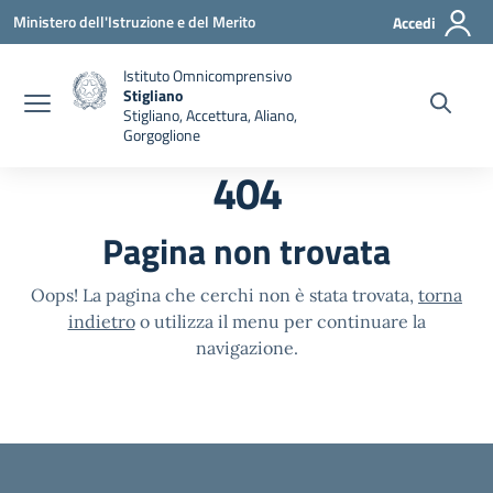
Vai ai contenuti
Vai al menu di navigazione
Vai al footer
Ministero dell'Istruzione e del Merito
Accedi
Istituto Omnicomprensivo
Stigliano
Stigliano, Accettura, Aliano,
Gorgoglione
404
Pagina non trovata
Oops! La pagina che cerchi non è stata trovata,
torna
indietro
o utilizza il menu per continuare la
navigazione.