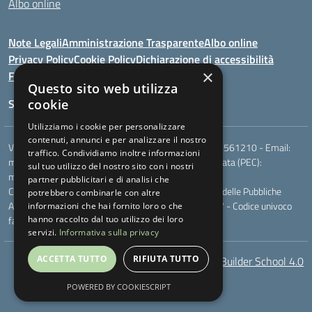
Albo online
Note Legali
Amministrazione Trasparente
Albo online
Privacy Policy
Cookie Policy
Dichiarazione di accessibilità
×
Feedback
Questo sito web utilizza
Seguici su:
cookie
Utilizziamo i cookie per personalizzare
contenuti, annunci e per analizzare il nostro
Via Berardi,9 - 75018 Stigliano (MT) - Telefono:
0835561210
- Email:
traffico. Condividiamo inoltre informazioni
mtic81100r@istruzione.it
- Posta elettronica certificata (PEC):
sul tuo utilizzo del nostro sito con i nostri
mtic81100r@pec.istruzione.it
partner pubblicitari e di analisi che
Codice meccanografico: MTIC81100R - Codice Indice delle Pubbliche
potrebbero combinarle con altre
Amministrazioni (IPA): - Codice fiscale 83000230777 - Codice univoco
informazioni che hai fornito loro o che
fatturazione elettronica (CUF): UFXQO3
hanno raccolto dal tuo utilizzo dei loro
servizi.
Informativa sulla privacy
ACCETTA TUTTO
RIFIUTA TUTTO
AcceBuilder School 4.0
POWERED BY COOKIESCRIPT