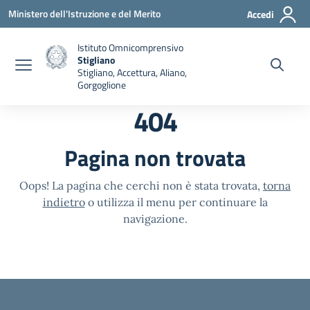
Vai ai contenuti
Vai al menu di navigazione
Vai al footer
Ministero dell'Istruzione e del Merito
Accedi
Istituto Omnicomprensivo
Stigliano
Stigliano, Accettura, Aliano,
Gorgoglione
404
Pagina non trovata
Oops! La pagina che cerchi non è stata trovata,
torna
indietro
o utilizza il menu per continuare la
navigazione.