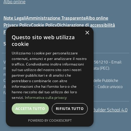
Albo online
Note Legali
Amministrazione Trasparente
Albo online
Privacy Policy
Cookie Policy
Dichiarazione di accessibilità
×
Feedback
Questo sito web utilizza
Seguici su:
cookie
Utilizziamo i cookie per personalizzare
contenuti, annunci e per analizzare il nostro
Via Berardi,9 - 75018 Stigliano (MT) - Telefono:
0835561210
- Email:
traffico. Condividiamo inoltre informazioni
mtic81100r@istruzione.it
- Posta elettronica certificata (PEC):
sul tuo utilizzo del nostro sito con i nostri
mtic81100r@pec.istruzione.it
partner pubblicitari e di analisi che
Codice meccanografico: MTIC81100R - Codice Indice delle Pubbliche
potrebbero combinarle con altre
Amministrazioni (IPA): - Codice fiscale 83000230777 - Codice univoco
informazioni che hai fornito loro o che
fatturazione elettronica (CUF): UFXQO3
hanno raccolto dal tuo utilizzo dei loro
servizi.
Informativa sulla privacy
ACCETTA TUTTO
RIFIUTA TUTTO
AcceBuilder School 4.0
POWERED BY COOKIESCRIPT