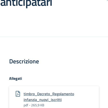
e anticipatari
Descrizione
Allegati
timbro_Decreto_Regolamento
infanzia_nuovi_iscritti
pdf - 265,9 KB