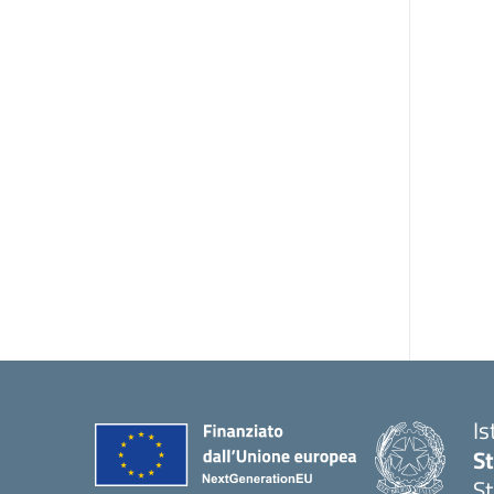
I
St
St