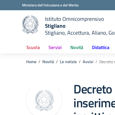
Vai ai contenuti
Vai al menu di navigazione
Vai al footer
Ministero dell'Istruzione e del Merito
Istituto Omnicomprensivo
Stigliano
Stigliano, Accettura, Aliano, G
Scuola
Servizi
Novità
Didattica
Home
Novità
Le notizie
Avvisi
Decreto r
Decreto
inserim