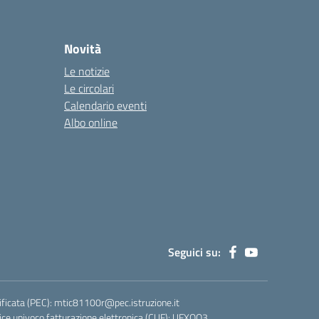
Novità
Le notizie
Le circolari
Calendario eventi
Albo online
Seguici su:
ificata (PEC):
mtic81100r@pec.istruzione.it
ce univoco fatturazione elettronica (CUF): UFXQO3