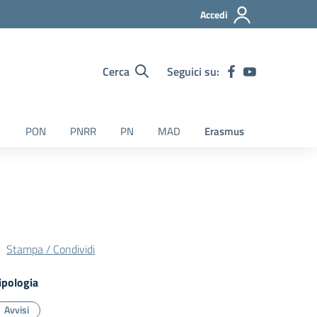
Accedi
Cerca
Seguici su:
PON
PNRR
PN
MAD
Erasmus
Stampa / Condividi
ipologia
Avvisi