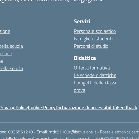
Servizi
zione
Personale scolastico
Famiglie e studenti
della scuola
Percorsi di studio
azione
Didattica
ne
Offerta formativa
della scuola
Le schede didattiche
I progetti delle classi
prova
Privacy Policy
Cookie Policy
Dichiarazione di accessibilità
Feedback
fono:
0835561210
- Email:
mtic81100r@istruzione.it
- Posta elettronica cert
e delle Pubbliche Amministrazioni (IPA): - Codice fiscale 83000230777 - Codi