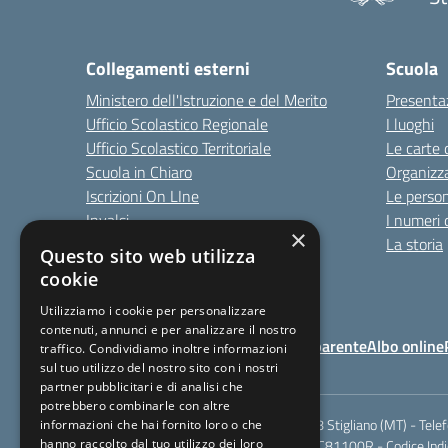
Collegamenti esterni
Scuola
Ministero dell'Istruzione e del Merito
Presenta
Ufficio Scolastico Regionale
I luoghi
Ufficio Scolastico Territoriale
Le carte 
Scuola in Chiaro
Organizz
Iscrizioni On LIne
Le perso
Invalsi
I numeri 
×
Comune
La storia
Questo sito web utilizza
cookie
Utilizziamo i cookie per personalizzare
contenuti, annunci e per analizzare il nostro
Note Legali
Amministrazione Trasparente
Albo online
traffico. Condividiamo inoltre informazioni
sul tuo utilizzo del nostro sito con i nostri
partner pubblicitari e di analisi che
potrebbero combinarle con altre
Via Berardi,9 - 75018 Stigliano (MT) - Tele
informazioni che hai fornito loro o che
hanno raccolto dal tuo utilizzo dei loro
Codice meccanografico: MTIC81100R - Codice Indic