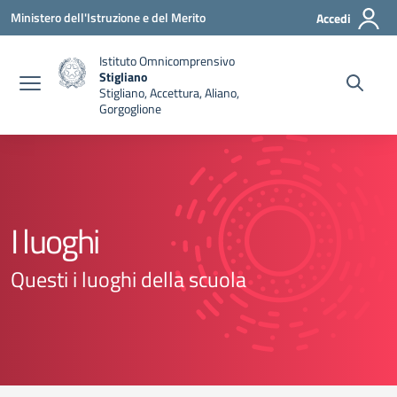
Vai ai contenuti
Vai al menu di navigazione
Vai al footer
Ministero dell'Istruzione e del Merito
Accedi
Istituto Omnicomprensivo
Stigliano
Stigliano, Accettura, Aliano,
Gorgoglione
I luoghi
Questi i luoghi della scuola