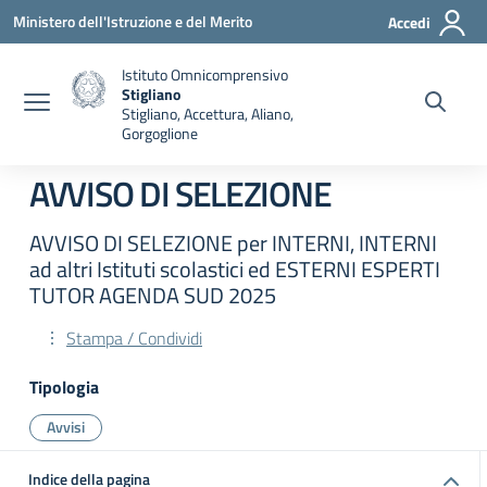
Vai ai contenuti
Vai al menu di navigazione
Vai al footer
Ministero dell'Istruzione e del Merito
Accedi
Istituto Omnicomprensivo
Stigliano
Stigliano, Accettura, Aliano,
Gorgoglione
AVVISO DI SELEZIONE
AVVISO DI SELEZIONE per INTERNI, INTERNI
ad altri Istituti scolastici ed ESTERNI ESPERTI
TUTOR AGENDA SUD 2025
Stampa / Condividi
Tipologia
Avvisi
Indice della pagina