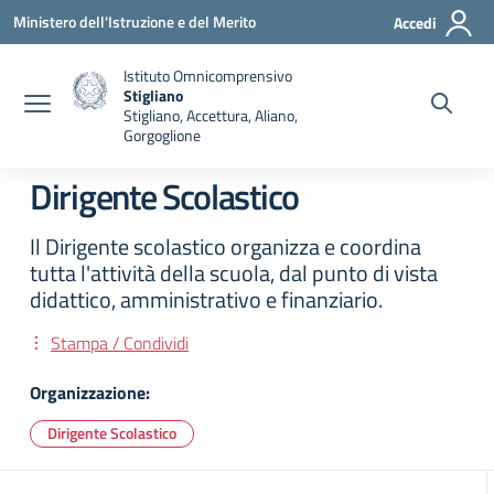
Vai ai contenuti
Vai al menu di navigazione
Vai al footer
Ministero dell'Istruzione e del Merito
Accedi
Istituto Omnicomprensivo
Stigliano
Stigliano, Accettura, Aliano,
Gorgoglione
Dirigente Scolastico
Il Dirigente scolastico organizza e coordina
tutta l'attività della scuola, dal punto di vista
didattico, amministrativo e finanziario.
Stampa / Condividi
Organizzazione:
Dirigente Scolastico