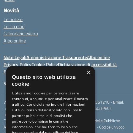
Novità
Le notizie
Le circolari
Calendario eventi
Albo online
Note Legali
Amministrazione Trasparente
Albo online
Privacy Policy
Cookie Policy
Dichiarazione di accessibilità
×
Feedback
Questo sito web utilizza
Seguici su:
cookie
Utilizziamo i cookie per personalizzare
contenuti, annunci e per analizzare il nostro
Via Berardi,9 - 75018 Stigliano (MT) - Telefono:
0835561210
- Email:
traffico. Condividiamo inoltre informazioni
mtic81100r@istruzione.it
- Posta elettronica certificata (PEC):
sul tuo utilizzo del nostro sito con i nostri
mtic81100r@pec.istruzione.it
partner pubblicitari e di analisi che
Codice meccanografico: MTIC81100R - Codice Indice delle Pubbliche
potrebbero combinarle con altre
Amministrazioni (IPA): - Codice fiscale 83000230777 - Codice univoco
informazioni che hai fornito loro o che
hanno raccolto dal tuo utilizzo dei loro