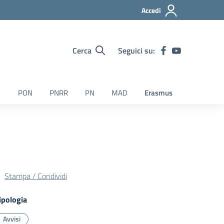
Accedi
Cerca
Seguici su:
PON
PNRR
PN
MAD
Erasmus
Stampa / Condividi
ipologia
Avvisi