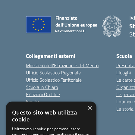
I
St
St
Collegamenti esterni
Scuola
Ministero dell'Istruzione e del Merito
Presenta
Ufficio Scolastico Regionale
I luoghi
Ufficio Scolastico Territoriale
Le carte 
Scuola in Chiaro
Organizz
Iscrizioni On LIne
Le perso
Invalsi
I numeri 
×
Comune
La storia
Questo sito web utilizza
cookie
Utilizziamo i cookie per personalizzare
contenuti, annunci e per analizzare il nostro