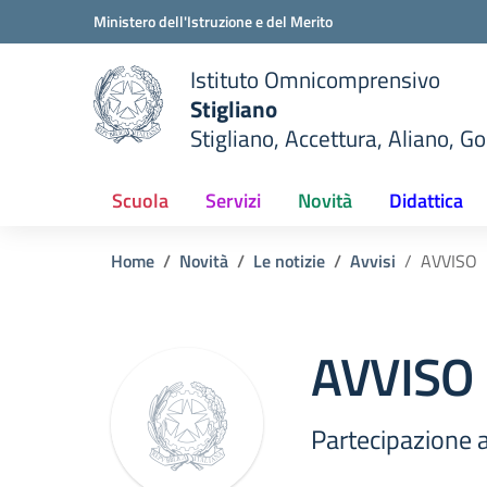
Vai ai contenuti
Vai al menu di navigazione
Vai al footer
Ministero dell'Istruzione e del Merito
Istituto Omnicomprensivo
Stigliano
Stigliano, Accettura, Aliano, G
Scuola
Servizi
Novità
Didattica
Home
Novità
Le notizie
Avvisi
AVVISO
AVVISO
Partecipazione 