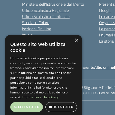
Ministero dell'Istruzione e del Merito
Presenta
Ufficio Scolastico Regionale
I luoghi
Ufficio Scolastico Territoriale
Le carte 
Scuola in Chiaro
Organizz
Iscrizioni On LIne
Le perso
Invalsi
I numeri 
×
Comune
La storia
Questo sito web utilizza
cookie
Utilizziamo i cookie per personalizzare
contenuti, annunci e per analizzare il nostro
Note Legali
Amministrazione Trasparente
Albo online
traffico. Condividiamo inoltre informazioni
sul tuo utilizzo del nostro sito con i nostri
partner pubblicitari e di analisi che
potrebbero combinarle con altre
Via Berardi,9 - 75018 Stigliano (MT) - Tele
informazioni che hai fornito loro o che
hanno raccolto dal tuo utilizzo dei loro
Codice meccanografico: MTIC81100R - Codice Indic
servizi.
Informativa sulla privacy
ACCETTA TUTTO
RIFIUTA TUTTO