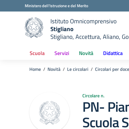
Vai ai contenuti
Vai al menu di navigazione
Vai al footer
Ministero dell'Istruzione e del Merito
Istituto Omnicomprensivo
Stigliano
Stigliano, Accettura, Aliano, G
Scuola
Servizi
Novità
Didattica
Home
Novità
Le circolari
Circolari per doc
Circolare n.
PN- Pian
Scuola S