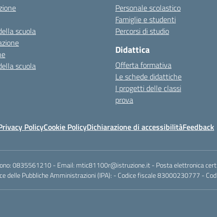
zione
Personale scolastico
Famiglie e studenti
della scuola
Percorsi di studio
azione
Didattica
ne
Offerta formativa
della scuola
Le schede didattiche
I progetti delle classi
prova
Privacy Policy
Cookie Policy
Dichiarazione di accessibilità
Feedback
fono:
0835561210
- Email:
mtic81100r@istruzione.it
- Posta elettronica cert
e delle Pubbliche Amministrazioni (IPA): - Codice fiscale 83000230777 - Codi