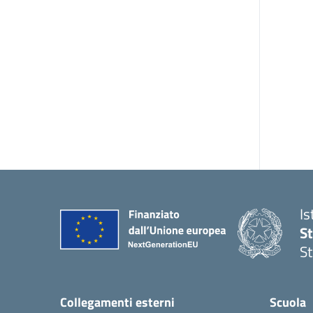
I
St
St
Collegamenti esterni
Scuola