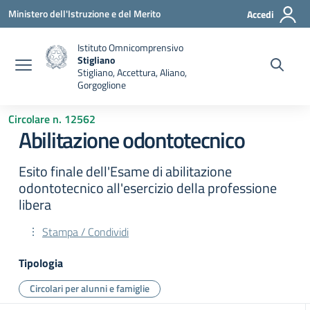
Vai ai contenuti
Vai al menu di navigazione
Vai al footer
Ministero dell'Istruzione e del Merito
Accedi
Istituto Omnicomprensivo
Stigliano
Stigliano, Accettura, Aliano,
Gorgoglione
Circolare n. 12562
Abilitazione odontotecnico
Esito finale dell'Esame di abilitazione
odontotecnico all'esercizio della professione
libera
Stampa / Condividi
Tipologia
Circolari per alunni e famiglie